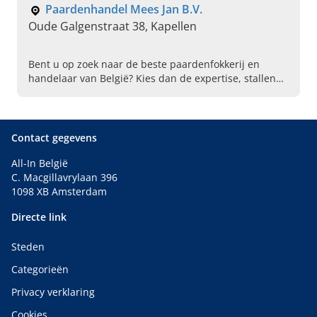
Paardenhandel Mees Jan B.V.
Oude Galgenstraat 38, Kapellen
Bent u op zoek naar de beste paardenfokkerij en
handelaar van België? Kies dan de expertise, stallen
en fokkerij van Paardenhandel Mees Jan bvba in
Kapellen!
Contact gegevens
All-In België
C. Macgillavrylaan 396
1098 XB Amsterdam
Directe link
Steden
Categorieën
Privacy verklaring
Cookies