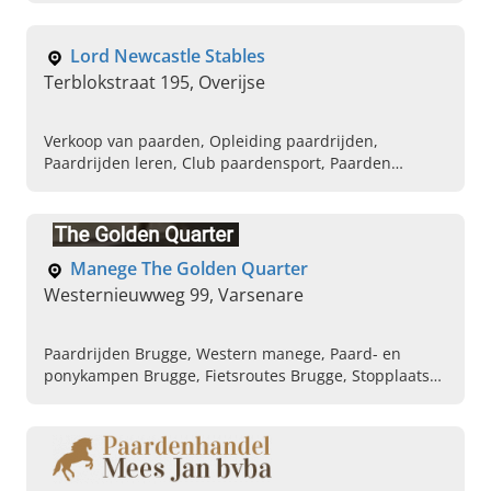
Lord Newcastle Stables
Terblokstraat 195, Overijse
Verkoop van paarden, Opleiding paardrijden,
Paardrijden leren, Club paardensport, Paarden
kampen, Paarden pension, Pony club, Paarden coach,
Paardrijlessen voor volwassenen, Paardrijlessen voor
kinderen
Manege The Golden Quarter
Westernieuwweg 99, Varsenare
Paardrijden Brugge, Western manege, Paard- en
ponykampen Brugge, Fietsroutes Brugge, Stopplaats
voor menners Brugge, Begeleiden van paard en ruiter
Brugge, Begeleiden naar aankoop van een paard
Brugge, Verkoop en aankoop van paarden Brugge,
Instap en longelessen Brugge, Amerikaanse rijkunst
Brugge