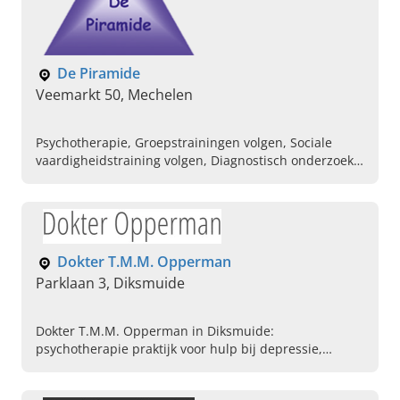
De Piramide
Veemarkt 50, Mechelen
Psychotherapie, Groepstrainingen volgen, Sociale
vaardigheidstraining volgen, Diagnostisch onderzoek
doen, Online therapeutische ondersteuning,
Groepspraktijk, Faalangsttraining voor kinderen,
Piramide, Multidisciplinaire groepspraktijk,
Gespecialiseerde hulp aan kinderen, adolescenten,
volwassenen en gezinnen
Dokter T.M.M. Opperman
Parklaan 3, Diksmuide
Dokter T.M.M. Opperman in Diksmuide:
psychotherapie praktijk voor hulp bij depressie,
rouwverwerking, traumabehandeling en meer. Plan
vandaag uw afspraak.