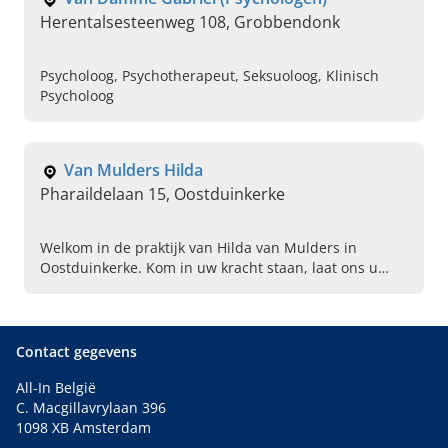
Herentalsesteenweg 108, Grobbendonk
Psycholoog, Psychotherapeut, Seksuoloog, Klinisch
Psycholoog
Van Mulders Hilda
Pharaildelaan 15, Oostduinkerke
Welkom in de praktijk van Hilda van Mulders in
Oostduinkerke. Kom in uw kracht staan, laat ons u
helpen als u kampt met depressie, angsten, stress of
andere klachten.
Contact gegevens
All-In België
C. Macgillavrylaan 396
1098 XB Amsterdam