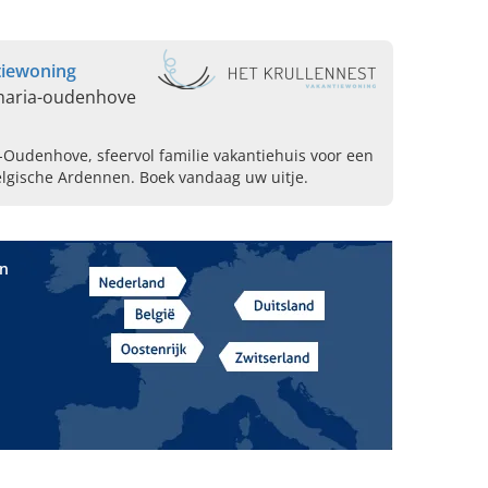
tiewoning
-maria-oudenhove
a-Oudenhove, sfeervol familie vakantiehuis voor een
elgische Ardennen. Boek vandaag uw uitje.
in