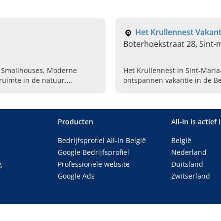
Het Krullennest Vakan
Boterhoekstraat 28, Sint
, Smallhouses, Moderne
Het Krullennest in Sint-Mari
ruimte in de natuur,
ontspannen vakantie in de B
houses
Producten
All-In is actief 
Bedrijfsprofiel All-In België
België
Google Bedrijfsprofiel
Nederland
g
Professionele website
Duitsland
Google Ads
Zwitserland