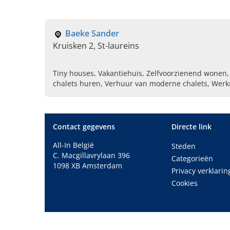
Baeke Sander
Kruisken 2, St-laureins
Tiny houses, Vakantiehuis, Zelfvoorzienend wonen
chalets huren, Verhuur van moderne chalets, Werk
Schrijnwerk, Eiken bijgebouwen, Verhuur van tiny 
Contact gegevens
Directe link
All-In België
Steden
C. Macgillavrylaan 396
Categorieën
1098 XB Amsterdam
Privacy verklarin
Cookies