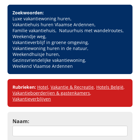
Zoekwoorden:
Luxe vakantiewoning huren
Vakantiehuis huren Vlaamse Ardennen
Familie vakantiehuis
Natuurhuis met wandelroutes
Weekendje weg
Vakantieverblijf in groene omgeving
Vakantiewoning huren in de natuur
Weekendhuisje huren
Gezinsvriendelijke vakantiewoning
Weekend Vlaamse Ardennen
Rubrieken:
Hotel
,
Vakantie & Recreatie
,
Hotels België
,
Vakantieboerderijen & gastenkamers
,
Vakantieverblijven
Naam: