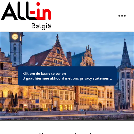
Klik om de kaart te tonen
U gaat hiermee akkoord met ons
privacy statement
.