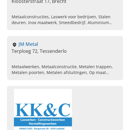
Kloosterstraat 17, Brecht
Metaalconstructies, Laswerk voor bedrijven, Stalen
deuren, Inox maatwerk, Smeedbedrijf, Aluminium
werken, Trappen op maat, Balustrades, Metalen
leuningen voor trappen, Buiten poorten
JM Metal
Terploeg 72, Tessenderlo
Metaalwerken, Metaalconstructie, Metalen trappen,
Metalen poorten, Metalen afsluitingen, Op maat
gemaakte poorten, Lasser, Metalen omheining op
maat gemaakt, Afbreken van oude trappen en
balustrades