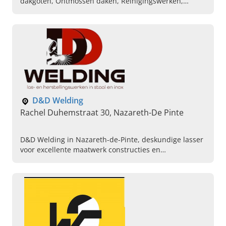
dakgoten, Ontmossen daken, Reinigingswerken,
Ledigen septische putten, Ledigen waterputten,
Leegmaaken van vetputten, Uitvoeren van
rioolinspecties
D&D Welding
Rachel Duhemstraat 30, Nazareth-De Pinte
D&D Welding in Nazareth-de-Pinte, deskundige lasser
voor excellente maatwerk constructies en
freelanceprojecten. Plan vandaag uw afspraak.