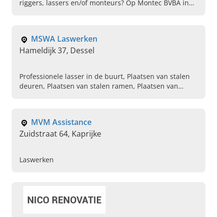
riggers, lassers en/of monteurs? Op Montec BVBA in
Westmeerbeek kunt rekenen voor al uw riggerwerken,
het uitvoeren van industrieel onderhoud, het
verhuren van vrachtwagens, het verplaatsen van grote
MSWA Laswerken
constructies en demontage.
Hameldijk 37, Dessel
Professionele lasser in de buurt, Plaatsen van stalen
deuren, Plaatsen van stalen ramen, Plaatsen van
trappen, Plaatsen van trapleuningen, Aanleg van
balustrades, Aluminium poorten, Plaatsen van
schuifdeuren, Vakman in maatwerk, Specialist in
MVM Assistance
algemene laswerken
Zuidstraat 64, Kaprijke
Laswerken