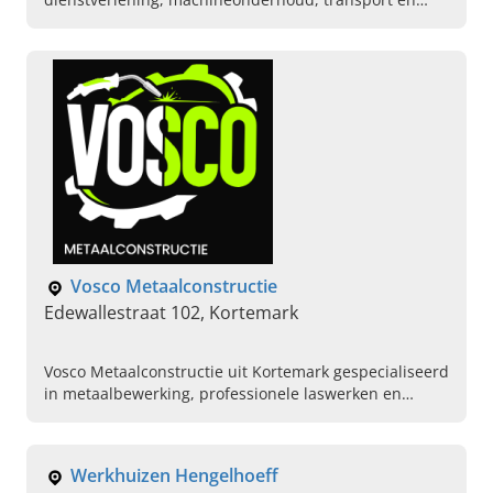
verhuur van aanhangwagens. Neem vandaag nog
contact op.
Vosco Metaalconstructie
Edewallestraat 102, Kortemark
Vosco Metaalconstructie uit Kortemark gespecialiseerd
in metaalbewerking, professionele laswerken en
constructiewerk in staal in regio West-Vlaanderen.
Vraag info aan.
Werkhuizen Hengelhoeff