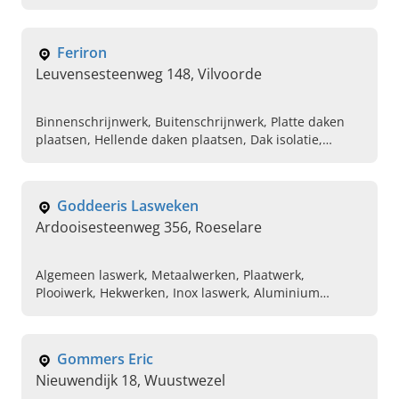
maatmeubilair en andere klussen. Maak vandaag uw
afspraak.
Feriron
Leuvensesteenweg 148, Vilvoorde
Binnenschrijnwerk, Buitenschrijnwerk, Platte daken
plaatsen, Hellende daken plaatsen, Dak isolatie,
Dakrenovatie, Op maat gemaakte veranda's
Goddeeris Lasweken
Ardooisesteenweg 356, Roeselare
Algemeen laswerk, Metaalwerken, Plaatwerk,
Plooiwerk, Hekwerken, Inox laswerk, Aluminium
laswerk, Trappen, Deuren, Traliewerk
Gommers Eric
Nieuwendijk 18, Wuustwezel