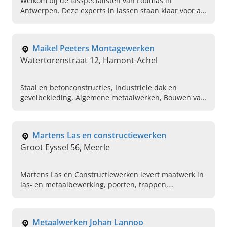
Welkom bij de lasspecialisten van Loumas in
Antwerpen. Deze experts in lassen staan klaar voor al
uw laswerken en herstellingen. Neem vandaag nog
contact op.
Maikel Peeters Montagewerken
Watertorenstraat 12, Hamont-Achel
Staal en betonconstructies, Industriele dak en
gevelbekleding, Algemene metaalwerken, Bouwen van
stallen, Metaalbewerking, Metaalverwerking,
Draaiwerk
Martens Las en constructiewerken
Groot Eyssel 56, Meerle
Martens Las en Constructiewerken levert maatwerk in
las- en metaalbewerking, poorten, trappen,
dakconstructies en asbestverwijdering. Vakmanschap
en kwaliteit gegarandeerd!
Metaalwerken Johan Lannoo