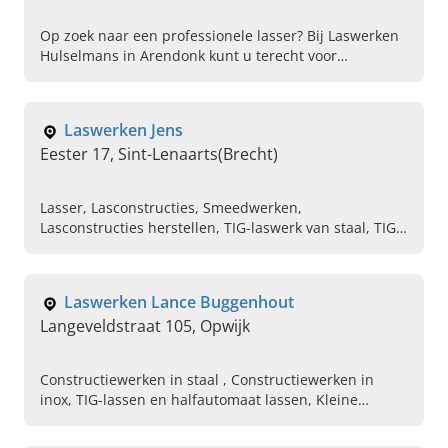
Op zoek naar een professionele lasser? Bij Laswerken
Hulselmans in Arendonk kunt u terecht voor
professioneel laswerk in regio Antwerpen. Neem
gerust contact op!
Laswerken Jens
Eester 17, Sint-Lenaarts(Brecht)
Lasser, Lasconstructies, Smeedwerken,
Lasconstructies herstellen, TIG-laswerk van staal, TIG-
laswerk van aluminium, TIG-laswerk van rvs
Laswerken Lance Buggenhout
Langeveldstraat 105, Opwijk
Constructiewerken in staal , Constructiewerken in
inox, TIG-lassen en halfautomaat lassen, Kleine
metaalprojecten en maatwerk, Onderhoud van
metalen, Verstevigingen van metalen, Lasser gezocht,