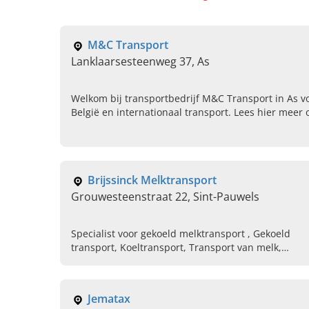
M&C Transport
Lanklaarsesteenweg 37, As
Welkom bij transportbedrijf M&C Transport in As v
België en internationaal transport. Lees hier meer
Brijssinck Melktransport
Grouwesteenstraat 22, Sint-Pauwels
Specialist voor gekoeld melktransport , Gekoeld
transport, Koeltransport, Transport van melk,
Brijssinck Melktransport, Gekoeld melk transport ,
Melk koeltransport, Gekoeld melk transport in oost
vlaanderen
Jematax