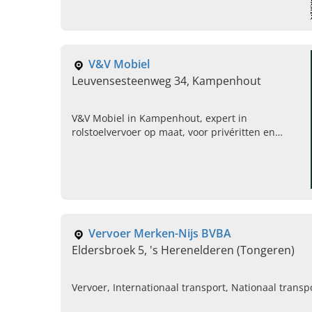
verder & contact ons.
V&V Mobiel
Leuvensesteenweg 34, Kampenhout
V&V Mobiel in Kampenhout, expert in
rolstoelvervoer op maat, voor privéritten en
groepsvervoer. Mail ons vandaag voor een
afspraak en vrijblijvende offerte.
Vervoer Merken-Nijs BVBA
Eldersbroek 5, 's Herenelderen (Tongeren)
Vervoer, Internationaal transport, Nationaal transpo