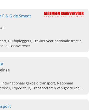
 F & G de Smedt
sel
ort, Huifopleggers, Trekker voor nationale tractie,
ractie, Baanvervoer
NV
Deinze
, Internationaal gekoeld transport, Nationaal
vervoer, Expediteur, Transporteren van goederen,
nsport