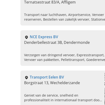
Ternatsestraat 83/A, Affligem
Transport naar luchthaven, Airportservice, Vervoer
reserveren, Bestellen van zakelijk vervoer, Station
luchthaventransfer, Luchthaventransport
NCE Express BV
Denderbellestraat 3B, Dendermonde
Verzorgen van dringend vervoer, Expresstransport, 
Vervoer van pakketten, Pellettransport, Goederenve
Transport op maat, Dringende en belangrijke 
Transport Eelen BV
Borgstraat 13, Wechelderzande
Geniet van de service, snelheid en
professionaliteit in internationaal transport door
Transport Eelen BV in Wechelderzande. Lees hier