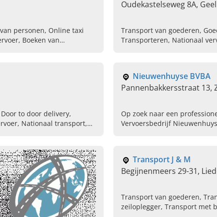
Oudekastelseweg 8A, Geel
 van personen, Online taxi
Transport van goederen, Goed
vervoer, Boeken van
Transporteren, Nationaal ver
Nieuwenhuyse BVBA
Pannenbakkersstraat 13,
Door to door delivery,
Op zoek naar een professione
rvoer, Nationaal transport,
Vervoersbedrijf Nieuwenhuys
documenten leveren
nationaal als internationaal.
Transport J & M
Begijnenmeers 29-31, Lie
Transport van goederen, Tran
zeiloplegger, Transport met b
Transportbedrijf