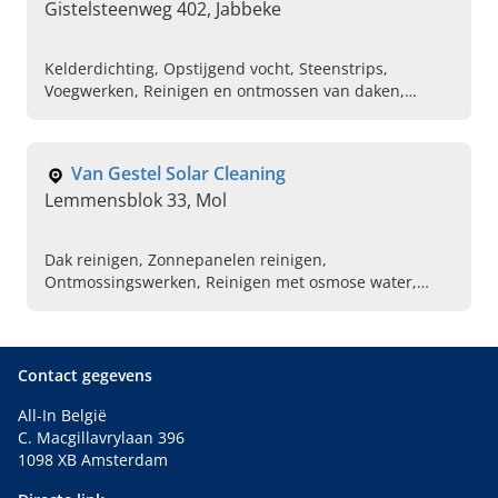
Gistelsteenweg 402, Jabbeke
Kelderdichting, Opstijgend vocht, Steenstrips,
Voegwerken, Reinigen en ontmossen van daken,
Herstellen en schilderen van gevels, Uitslijpen en
hervoegen van gevels, Kaleien van gevels
Van Gestel Solar Cleaning
Lemmensblok 33, Mol
Dak reinigen, Zonnepanelen reinigen,
Ontmossingswerken, Reinigen met osmose water,
Dakreiniging
Contact gegevens
All-In België
C. Macgillavrylaan 396
1098 XB Amsterdam