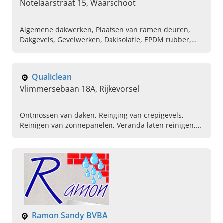
Notelaarstraat 15, Waarschoot
Algemene dakwerken, Plaatsen van ramen deuren,
Dakgevels, Gevelwerken, Dakisolatie, EPDM rubber,
Platte en hellende daken, Zinkwerken en gevels, Velux
dakramen
Qualiclean
Vlimmersebaan 18A, Rijkevorsel
Ontmossen van daken, Reinging van crepigevels,
Reinigen van zonnepanelen, Veranda laten reinigen,
Schoonmaken van industriele gevels, Reinigen van
regenwaterputten, Verwijderen van mos op daken
Ramon Sandy BVBA