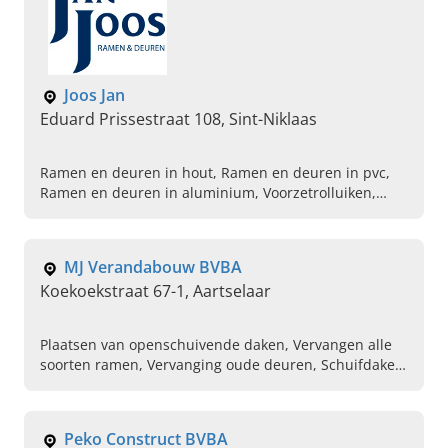
Joos Jan
Eduard Prissestraat 108, Sint-Niklaas
Ramen en deuren in hout, Ramen en deuren in pvc,
Ramen en deuren in aluminium, Voorzetrolluiken,
Lichtstraten, Garagepoorten, Traditionele rolluiken,
Profel
MJ Verandabouw BVBA
Koekoekstraat 67-1, Aartselaar
Plaatsen van openschuivende daken, Vervangen alle
soorten ramen, Vervanging oude deuren, Schuifdaken,
Alle soorten trekriemen vervangen , Aluminium ramen
zetten in woningen, Herstellingen, Zonneranda,
Houten pergola in verschillende houtsoorten, Veranda
Peko Construct BVBA
op maat laten maken