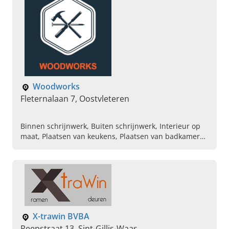
Woodworks
Fleternalaan 7, Oostvleteren
Binnen schrijnwerk, Buiten schrijnwerk, Interieur op
maat, Plaatsen van keukens, Plaatsen van badkamers,
Gevelbekleding, Plaatsen ramen van pvc, Plaatsen van
dakkapellen, Plaatsen van platte daken, Plaatsen van
poolhouses
X-trawin BVBA
Reepstraat 13, Sint-Gillis-Waas