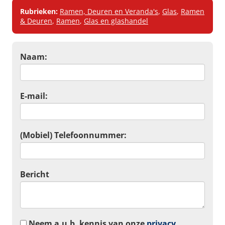
Rubrieken:
Ramen, Deuren en Veranda's
,
Glas
,
Ramen
& Deuren
,
Ramen
,
Glas en glashandel
Naam:
E-mail:
(Mobiel) Telefoonnummer:
Bericht
Neem a.u.b. kennis van onze
privacy