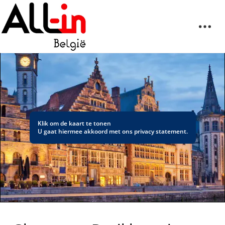
Klik om de kaart te tonen
U gaat hiermee akkoord met ons
privacy statement
.