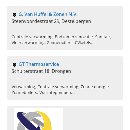
Fotovoltaïsche zonnepanelen, Airco installatie, Service
installateur
G. Van Huffel & Zonen N.V.
Steenvoordestraat 29, Destelbergen
Centrale verwarming, Badkamerrenovatie, Sanitair,
Vloerverwarming, Zonnenoilers, CVketels,
Airconditioning, Zonne-energie, Mazoutketels,
Onderhoud en service
GT Thermoservice
Schuiterstraat 18, Drongen
Verwarming, Centrale verwarming, Zonne energie,
Zonneboilers, Warmtepompen,
Verwarmingstoestellen, Energiezuinige installaties,
Ventilatiesystemen, Installatie van condensatieketels
op gas, Herstel van condensatieketels op gas