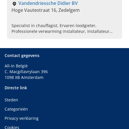
Vandendriessche Didier BV
Hoge Vautestraat 16, Zedelgem
Specialist in chauffagist, Ervaren loodgieter,
Professionele verwarming installateur, Installateur
verwarmingsketel, Expert in verwarming,
Waterbehandeling, Installateur voor
ventilatiesystemen, Water ontharders, Onderhoud van
mazoutketels, Vloerverwarming specialist
Contact gegevens
All-In België
C. Macgillavrylaan 396
1098 XB Amsterdam
Directe link
Steden
Categorieën
Privacy verklaring
Cookies