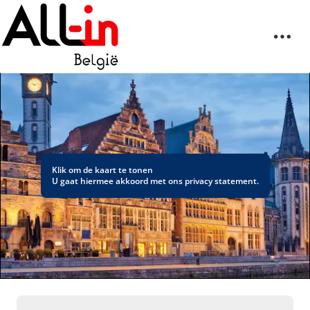
Klik om de kaart te tonen
U gaat hiermee akkoord met ons
privacy statement
.