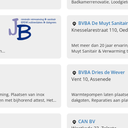
Badkamerrenovatie, Loodgiet
installateur
BVBA De Muyt Sanitai
Knesselarestraat 110, Oe
Met meer dan 20 jaar ervarin
en
Muyt Sanitair & Verwarming 
al uw karweien op het gebied 
chauffage en duurzame oplo
vandaag nog contact op!
BVBA Dries de Wever
Vent 10, Assenede
ming, Plaatsen van inox
Warmtepompen laten plaatse
n met bijhorend attest, Het
dakgoten, Reparaties aan platte daken, 
cl. de bijhorende wettelijke
warmtepompen, Aanbrengen v
CAN BV