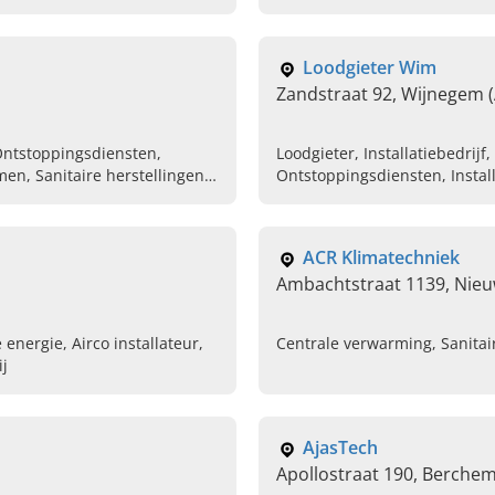
Loodgieter Wim
Zandstraat 92, Wijnegem 
 Ontstoppingsdiensten,
Loodgieter, Installatiebedrij
emen, Sanitaire herstellingen,
Ontstoppingsdiensten, Instal
CV ketels, Ventilatiesystemen,
herstellingen, Installateur CV
ACR Klimatechniek
Ambachtstraat 1139, Nie
 energie, Airco installateur,
Centrale verwarming, Sanitair,
j
AjasTech
Apollostraat 190, Berche