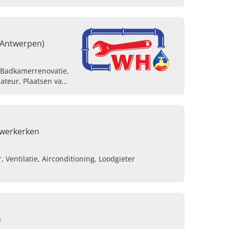
(Antwerpen)
f, Badkamerrenovatie,
lateur, Plaatsen van
 Sanitaire
 ketel
uwerkerken
 Ventilatie, Airconditioning, Loodgieter
m