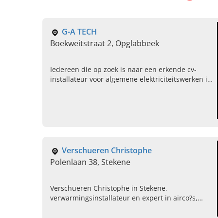
G-A TECH
Boekweitstraat 2, Opglabbeek
Iedereen die op zoek is naar een erkende cv-
installateur voor algemene elektriciteitswerken in
Limburg gaat naar G-A TECH in Opglabbeek.
Neem nu contact op!
Verschueren Christophe
Polenlaan 38, Stekene
Verschueren Christophe in Stekene,
verwarmingsinstallateur en expert in airco?s,
sanitair en warmtepompen. Bel ons vandaag voor
een afspraak en gratis offerte.