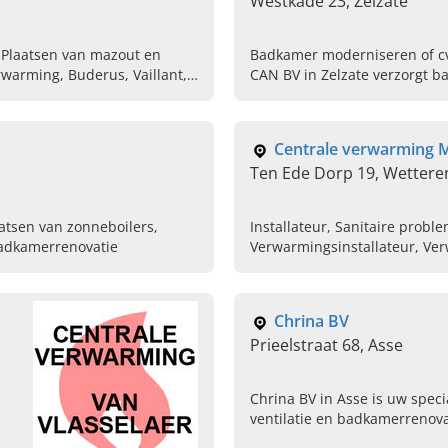
Westkade 23, Zelzate
, Plaatsen van mazout en
Badkamer moderniseren of cv-
rwarming, Buderus, Vaillant,
CAN BV in Zelzate verzorgt b
centrale verwarming en gask
vandaag nog contact op!
Centrale verwarming Ma
Ten Ede Dorp 19, Wettere
laatsen van zonneboilers,
Installateur, Sanitaire probl
Badkamerrenovatie
Verwarmingsinstallateur, Ver
Loodgieterij, Cv-ketel
Chrina BV
Prieelstraat 68, Asse
Chrina BV in Asse is uw spec
ventilatie en badkamerrenova
nog.