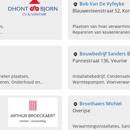
Bob Van De Vyfeyke
Blauwesteenstraat 52, Kon
es,
Plaatsen van hvac verwarmin
Repareren van keukenkranen, 
bad en douche, Vernieuwing 
Bouwbedrijf Sanders 
Pannestraat 136, Veurne
nelen plaatsen,
Installatiebedrijf, Condensat
everen, Onderhoud en
Warmtepompen, Vloerverwar
, Warmtepomp boilers
Broothaers Michiel
Overijse
Verwarmingsinstallaties, Sani