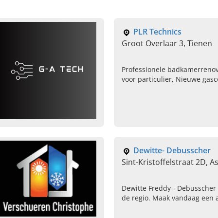
PLR Technics
Groot Overlaar 3, Tienen
Professionele badkamerrenova
voor particulier, Nieuwe gasc
CV-installatie, Radiatoren ve
Klusjesdienst in de buurt
Dewitte- Debusscher
Sint-Kristoffelstraat 2D, 
Dewitte Freddy - Debusscher 
de regio. Maak vandaag een a
sanitair.