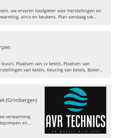
hem, uw ervaren loodgieter voor herstellingen en
verwarming, airco en keukens. Plan vandaag uw
erpen
e buurt, Plaatsen van cv ketels, Plaatsen van
tellingen van ketels, Keuring van ketels, Boiler
etels, Onderhoud van ketels, Specialist in sanitaire,
k (Grimbergen)
 uw verwarming
rmtepompen en
-Brabant. Vraag