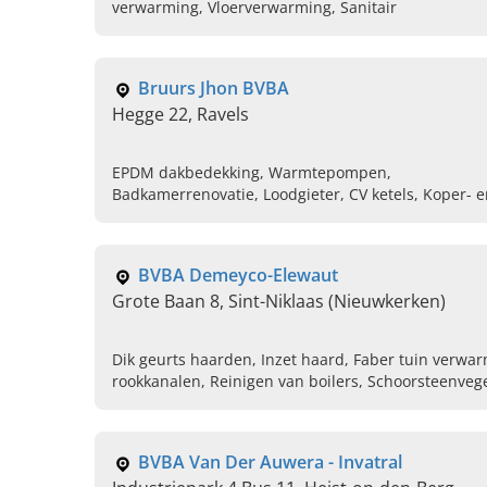
verwarming, Vloerverwarming, Sanitair
Bruurs Jhon BVBA
Hegge 22, Ravels
EPDM dakbedekking, Warmtepompen,
Badkamerrenovatie, Loodgieter, CV ketels, Koper- 
zinkwerk
BVBA Demeyco-Elewaut
Grote Baan 8, Sint-Niklaas (Nieuwkerken)
Dik geurts haarden, Inzet haard, Faber tuin verwar
rookkanalen, Reinigen van boilers, Schoorsteenvege
onderhoud van cv-ketels op stookolie en aardgas, in
metingen
BVBA Van Der Auwera - Invatral