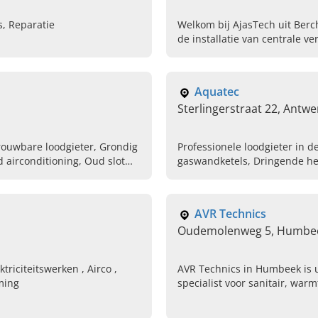
s, Reparatie
Welkom bij AjasTech uit Berc
de installatie van centrale 
afspraak.
Aquatec
Sterlingerstraat 22, Antw
trouwbare loodgieter, Grondig
Professionele loodgieter in d
 airconditioning, Oud slot
gaswandketels, Dringende hers
ge opsporen badkamer,
installatie, Plaatsen van gask
reparaties vna gasketels
AVR Technics
Oudemolenweg 5, Humbee
eitswerken , Airco ,
AVR Technics in Humbeek is
ming
specialist voor sanitair, wa
badkamerrenovatie in Vlaams
vandaag uw offerte aan.