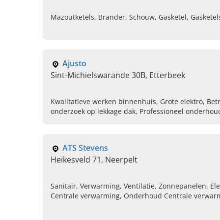
Mazoutketels, Brander, Schouw, Gasketel, Gasketel
Ajusto
Sint-Michielswarande 30B, Etterbeek
Kwalitatieve werken binnenhuis, Grote elektro, Be
onderzoek op lekkage dak, Professioneel onderhoud
vervangen, Nieuwe zekeringskast plaatsen, Lekka
Airconditioning split unit
ATS Stevens
Heikesveld 71, Neerpelt
Sanitair, Verwarming, Ventilatie, Zonnepanelen, Elektricit
Centrale verwarming, Onderhoud Centrale verwar