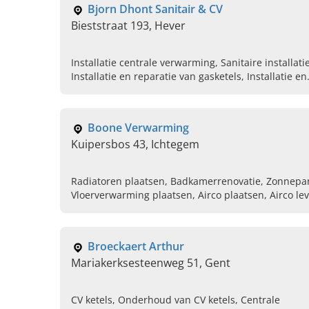
Bjorn Dhont Sanitair & CV
Bieststraat 193, Hever
Installatie centrale verwarming, Sanitaire installati
Installatie en reparatie van gasketels, Installatie en
reparatie van mazoutketels, Badkamerrenovatie,
Totaalrenovaties, Zonneboilers, Warmtepompen,
Plaatsen van sanitaire toestellen
Boone Verwarming
Kuipersbos 43, Ichtegem
Radiatoren plaatsen, Badkamerrenovatie, Zonnepa
Vloerverwarming plaatsen, Airco plaatsen, Airco l
herstelling cv ketel, Mazoutketel, Warmtepompen
Broeckaert Arthur
Mariakerksesteenweg 51, Gent
CV ketels, Onderhoud van CV ketels, Centrale