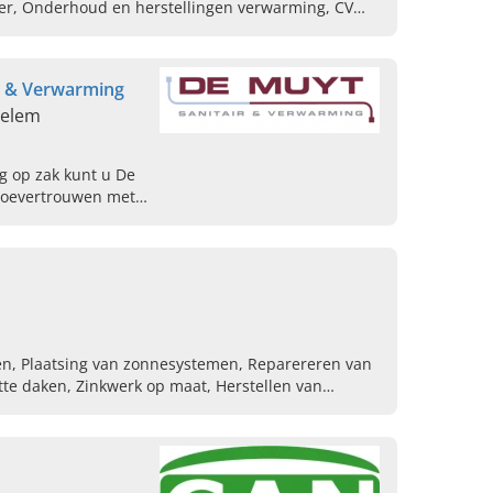
er, Onderhoud en herstellingen verwarming, CV
r & Verwarming
delem
g op zak kunt u De
toevertrouwen met
van sanitair,
ssingen. Neem
n, Plaatsing van zonnesystemen, Reparereren van
Zinkwerk op maat, Herstellen van
an vloerverwarming, Radiator laten vervangen,
Installeren van cv ketels, Boilers van merk buderus