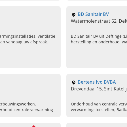
BD Sanitair BV
Watermolenstraat 62, Deft
rmingsinstallaties, ventilatie
BD Sanitair BV uit Deftinge (L
Plan vandaag uw afspraak.
herstelling en onderhoud, 
sanitair en totale badkamerre
Vlaanderen. Contacteer ons.
Bertens Ivo BVBA
Drevendaal 15, Sint-Katel
erbouwingswerken,
Onderhoud van centrale verw
nderhoud centrale verwarming
verwarmingstoestellen, Badk
van woningen, Aanbrengen va
verwarming, Testen van stoo