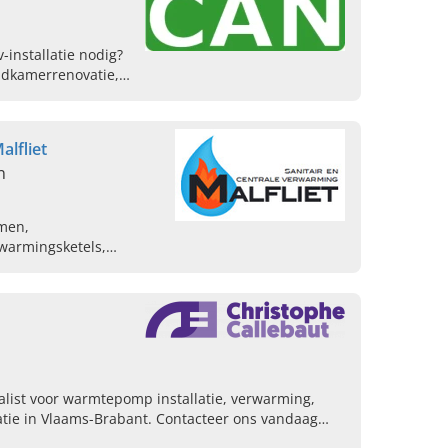
installatie nodig?
adkamerrenovatie,
euring. Neem
lfliet
n
emen,
warmingsketels,
ialist voor warmtepomp installatie, verwarming,
tie in Vlaams-Brabant. Contacteer ons vandaag