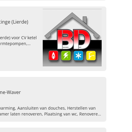
inge (Lierde)
ierde) voor CV ketel
warmtepompen,
novatie in Oost-
ijne-Waver
arming, Aansluiten van douches, Herstellen van
amer laten renoveren, Plaatsing van wc, Renoveren
n vloerverwarming, Aansluiten van hvac
kolietanks, Renovatiewerk bij nieuwbouw