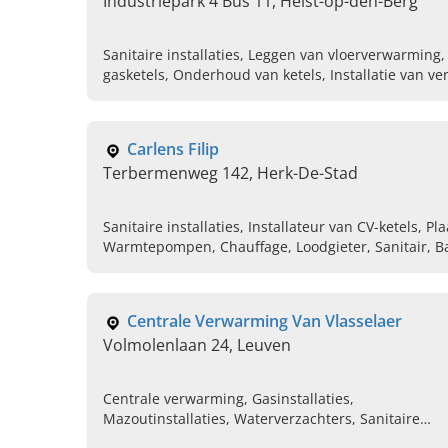
Industriepark 4 Bus 11, Heist-op-den-Berg
Sanitaire installaties, Leggen van vloerverwarming
gasketels, Onderhoud van ketels, Installatie van ve
Loodgieter, Airco installaties voor particulieren
Carlens Filip
Terbermenweg 142, Herk-De-Stad
Sanitaire installaties, Installateur van CV-ketels, P
Warmtepompen, Chauffage, Loodgieter, Sanitair, 
Centrale Verwarming Van Vlasselaer
Volmolenlaan 24, Leuven
Centrale verwarming, Gasinstallaties,
Mazoutinstallaties, Waterverzachters, Sanitaire
installaties, Renovatie badkamer