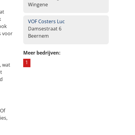
Wingene
at
k
VOF Costers Luc
ook
Damsestraat 6
s voor
Beernem
Meer bedrijven:
1
, wat
t
ed
 Of
ies,