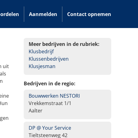
ordelen
Aanmelden
Contact opnemen
Meer bedrijven in de rubriek:
Klusbedrijf
Klussenbedrijven
 uit
Klusjesman
als
en
Bedrijven in de regio:
eine
Bouwwerken NESTORI
 Hun
Vrekkemstraat 1/1
Aalter
ngen
DP @ Your Service
Tieltsteenweg 42