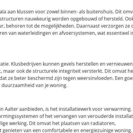
cala aan klussen voor zowel binnen- als buitenshuis. Dit omv
structuren nauwkeurig worden opgebouwd of hersteld. Oo
ieur, behoren tot de mogelijkheden. Daarnaast verzorgen ze 
eren van waterleidingen en afvoersystemen, wat essentieel i
vatie. Klusbedrijven kunnen gevels herstellen en vernieuwen
t, maar ook de structurele integriteit versterkt. Dit omvat he
odat ze beter beschermd zijn tegen weersinvloeden. Een go
n duurzaamheid van je woning.
in Aalter aanbieden, is het installatiewerk voor verwarming.
rmingssystemen of het vervangen van verouderde installat
ilige werking. Dit omvat het plaatsen van radiatoren,
t genieten van een comfortabele en energiezuinige woning.