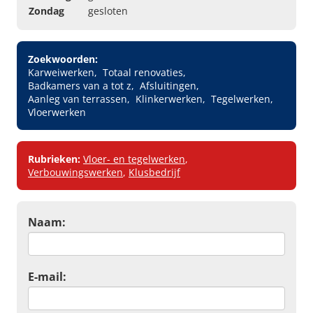
Zondag
gesloten
Zoekwoorden:
Karweiwerken
Totaal renovaties
Badkamers van a tot z
Afsluitingen
Aanleg van terrassen
Klinkerwerken
Tegelwerken
Vloerwerken
Rubrieken:
Vloer- en tegelwerken
,
Verbouwingswerken
,
Klusbedrijf
Naam:
E-mail: