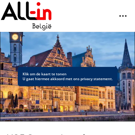
Klik om de kaart te tonen
U gaat hiermee akkoord met ons
privacy statement
.