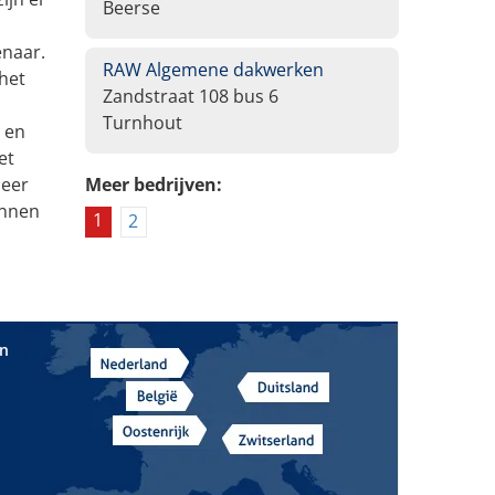
Beerse
enaar.
RAW Algemene dakwerken
het
Zandstraat 108 bus 6
Turnhout
 en
et
meer
Meer bedrijven:
unnen
1
2
in