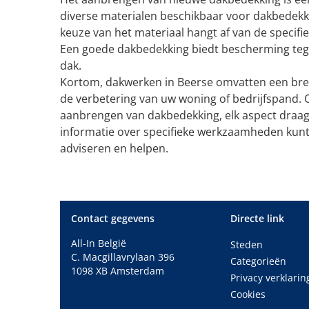
diverse materialen beschikbaar voor dakbedek
keuze van het materiaal hangt af van de specif
Een goede dakbedekking biedt bescherming teg
dak.
Kortom, dakwerken in Beerse omvatten een breed
de verbetering van uw woning of bedrijfspand. 
aanbrengen van dakbedekking, elk aspect draag
informatie over specifieke werkzaamheden kunt
adviseren en helpen.
Contact gegevens
Directe link
All-In België
Steden
C. Macgillavrylaan 396
Categorieën
1098 XB Amsterdam
Privacy verklarin
Cookies