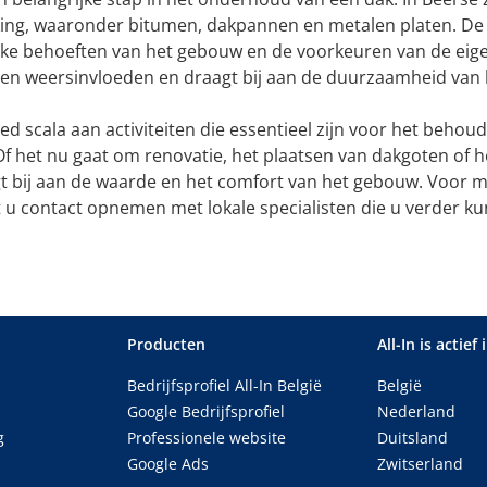
king, waaronder bitumen, dakpannen en metalen platen. De
ieke behoeften van het gebouw en de voorkeuren van de eig
en weersinvloeden en draagt bij aan de duurzaamheid van 
 scala aan activiteiten die essentieel zijn voor het behoud
Of het nu gaat om renovatie, het plaatsen van dakgoten of h
t bij aan de waarde en het comfort van het gebouw. Voor 
 u contact opnemen met lokale specialisten die u verder k
Producten
All-In is actief 
Bedrijfsprofiel All-In België
België
Google Bedrijfsprofiel
Nederland
g
Professionele website
Duitsland
Google Ads
Zwitserland