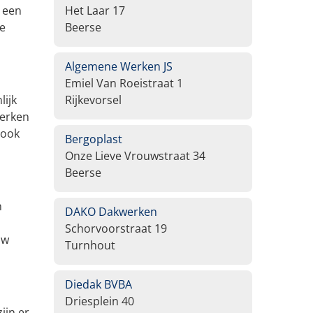
 een
Het Laar 17
de
Beerse
Algemene Werken JS
Emiel Van Roeistraat 1
lijk
Rijkevorsel
terken
 ook
Bergoplast
Onze Lieve Vrouwstraat 34
Beerse
n
DAKO Dakwerken
Schorvoorstraat 19
uw
Turnhout
Diedak BVBA
Driesplein 40
ijn er