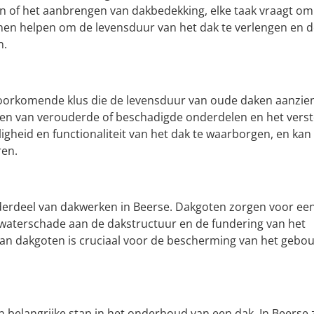
en of het aanbrengen van dakbedekking, elke taak vraagt om
nnen helpen om de levensduur van het dak te verlengen en 
n.
voorkomende klus die de levensduur van oude daken aanzien
gen van verouderde of beschadigde onderdelen en het vers
ligheid en functionaliteit van het dak te waarborgen, en kan
ren.
nderdeel van dakwerken in Beerse. Dakgoten zorgen voor ee
 waterschade aan de dakstructuur en de fundering van het
van dakgoten is cruciaal voor de bescherming van het gebo
belangrijke stap in het onderhoud van een dak. In Beerse z