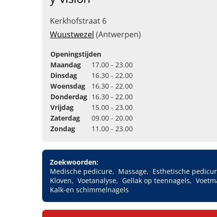
Kerkhofstraat 6
Wuustwezel
(Antwerpen)
Openingstijden
Maandag
17.00 - 23.00
Dinsdag
16.30 - 22.00
Woensdag
16.30 - 22.00
Donderdag
16.30 - 22.00
Vrijdag
15.00 - 23.00
Zaterdag
09.00 - 20.00
Zondag
11.00 - 23.00
Zoekwoorden:
Medische pedicure
Massage
Esthetische pedicu
Kloven
Voetanalyse
Gellak op teennagels
Voetm
Kalk-en schimmelnagels