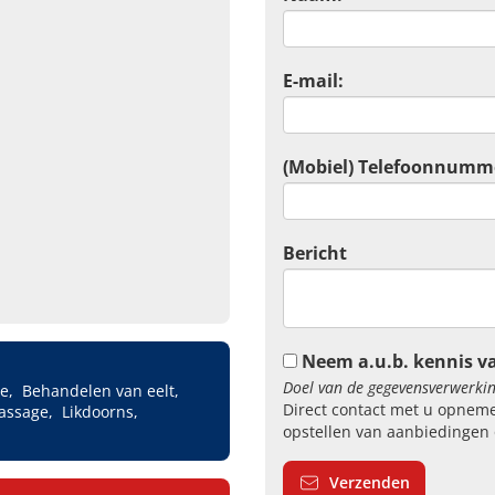
E-mail:
(Mobiel) Telefoonnumm
Bericht
Neem a.u.b. kennis v
Doel van de gegevensverwerkin
re
Behandelen van eelt
Direct contact met u opneme
assage
Likdoorns
opstellen van aanbiedingen 
Verzenden