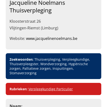
Jacqueline Noelmans
Thuisverpleging
Kloosterstraat 26
Vlijtingen-Riemst (Limburg)
Website:
www.jacquelinenoelmans.be
Zoekwoorden:
Thuisverpleging, Verpleegkundige,
Thuisverpleegster, Wondverzorging, Hygiënische
zorgen, Palliatieve zorgen, Inspuitingen,
Stomaverzorging
Rubrieken:
Verpleegkundige Particulier
Naam: