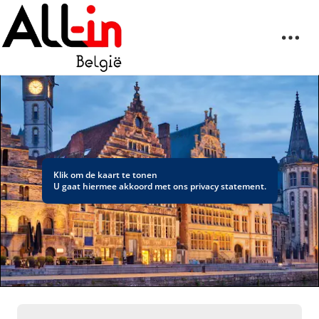
Klik om de kaart te tonen
U gaat hiermee akkoord met ons
privacy statement
.