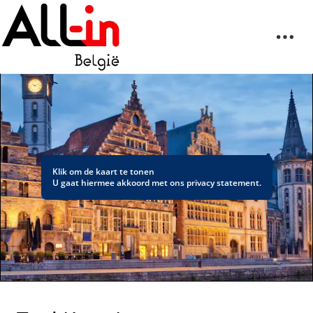
Klik om de kaart te tonen
U gaat hiermee akkoord met ons
privacy statement
.