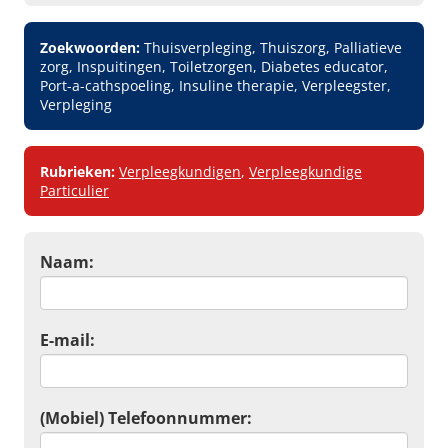
Zoekwoorden:
Thuisverpleging, Thuiszorg, Palliatieve
zorg, Inspuitingen, Toiletzorgen, Diabetes educator,
Port-a-cathspoeling, Insuline therapie, Verpleegster,
Verpleging
Rubrieken:
Verpleegkundigen
,
Verpleegkundige
Particulier
Naam:
E-mail:
(Mobiel) Telefoonnummer: