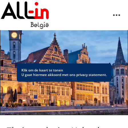
Klik om de kaart te tonen
U gaat hiermee akkoord met ons
privacy statement
.