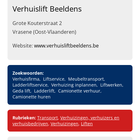
Verhuislift Beeldens
Grote Kouterstraat 2
Vrasene (Oost-Vlaanderen)
Website:
www.verhuisliftbeeldens.be
Zoekwoorden:
Verhuisfirma
Liftservice
Meubeltransport
Ladderliftservice
Verhuizing inplannen
Liftwerken
Geda lift
Ladderlift
Camionette verhuur
Camionette huren
Rubrieken:
Transport
,
Verhuizingen, verhuizers en
verhuisbedrijven
,
Verhuizingen
,
Liften