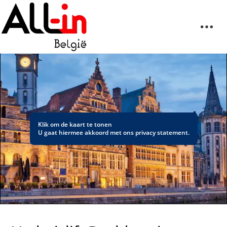
Klik om de kaart te tonen
U gaat hiermee akkoord met ons
privacy statement
.