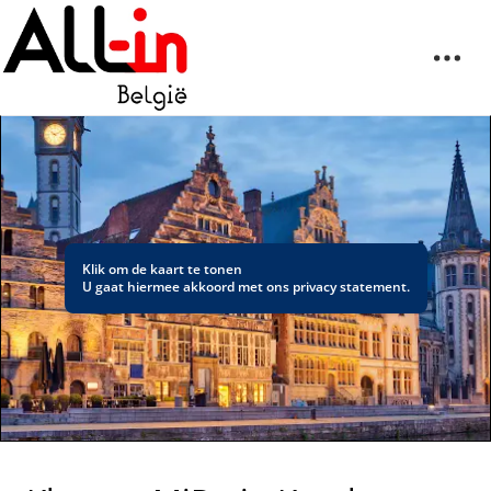
Klik om de kaart te tonen
U gaat hiermee akkoord met ons
privacy statement
.