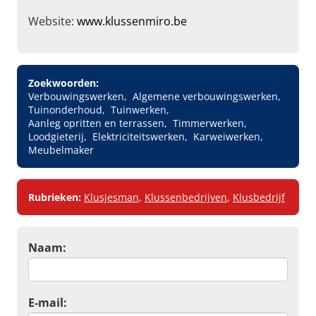
Website:
www.klussenmiro.be
Zoekwoorden:
Verbouwingswerken
Algemene verbouwingswerken
Tuinonderhoud
Tuinwerken
Aanleg opritten en terrassen
Timmerwerken
Loodgieterij
Elektriciteitswerken
Karweiwerken
Meubelmaker
Rubrieken:
Klusjesman
,
Klussenbedrijven
,
Klusbedrijf
Naam:
E-mail: