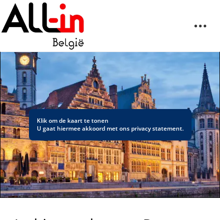
Klik om de kaart te tonen
U gaat hiermee akkoord met ons
privacy statement
.