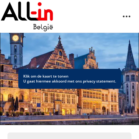
Klik om de kaart te tonen
U gaat hiermee akkoord met ons
privacy statement
.