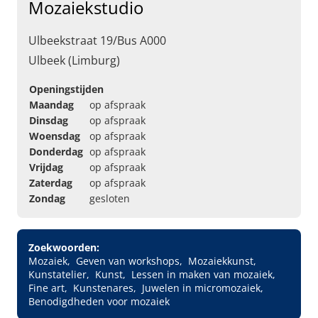
Mozaiekstudio
Ulbeekstraat 19/Bus A000
Ulbeek (Limburg)
Openingstijden
Maandag
op afspraak
Dinsdag
op afspraak
Woensdag
op afspraak
Donderdag
op afspraak
Vrijdag
op afspraak
Zaterdag
op afspraak
Zondag
gesloten
Zoekwoorden:
Mozaiek
Geven van workshops
Mozaiekkunst
Kunstatelier
Kunst
Lessen in maken van mozaiek
Fine art
Kunstenares
Juwelen in micromozaiek
Benodigdheden voor mozaiek