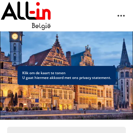
Klik om de kaart te tonen
U gaat hiermee akkoord met ons
privacy statement
.