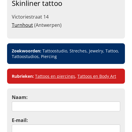
Skinliner tattoo
Victoriestraat 14
Turnhout
(Antwerpen)
Zoekwoorden:
Tattoostudio, Streches, Jewelry, Tattoo,
Tattoostudios, Piercing
Rubrieken:
Tattoos en piercings
,
Tattoos en Body Art
Naam:
E-mail: