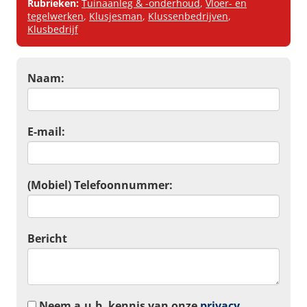
Rubrieken:
Tuinaanleg & -onderhoud
,
Vloer- en
tegelwerken
,
Klusjesman
,
Klussenbedrijven
,
Klusbedrijf
Naam:
E-mail:
(Mobiel) Telefoonnummer:
Bericht
Neem a.u.b. kennis van onze
privacy