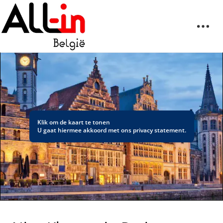
Klik om de kaart te tonen
U gaat hiermee akkoord met ons
privacy statement
.