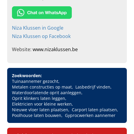
Niza Klussen in Google
Niza Klussen op Facebook
Website:
www.nizaklussen.be
Zoekwoorden:
Tuinaannemer gezocht
Metalen constructies op maat
Lasbedrijf vinden
Waterdoorlatende oprit aanleggen
Oprit klinkers laten leggen
Elektricien voor kleine werken
Nieuwe vloer laten plaatsen
Carport laten plaatsen
Poolhouse laten bouwen
Gyprocwerken aannemer