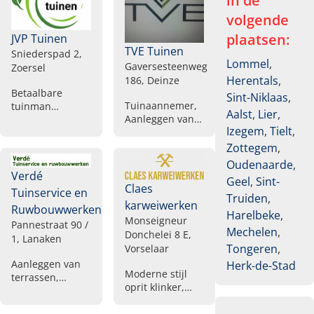
in de
volgende
plaatsen:
JVP Tuinen
TVE Tuinen
Sniederspad 2,
Lommel
,
Gaversesteenweg
Zoersel
Herentals
,
186, Deinze
Betaalbare
Sint-Niklaas
,
Tuinaannemer,
tuinman
Aalst
,
Lier
,
Aanleggen van
gezocht,
Izegem
,
Tielt
,
opritten,
Boomverzorging
Aanleggen van
laten doen,
Zottegem
,
terrassen,
Totale
Oudenaarde
,
Aanleggen van
tuinprojecten,
Verdé
Geel
,
Sint-
gazon,
Tuinprojecten
Claes
Tuinservice en
Truiden
,
Tuinafsluitingen
op maat,
karweiwerken
Ruwbouwwerken
plaatsen,
Onkruid
Harelbeke
,
Monseigneur
Pannestraat 90 /
Automatisering
verwijderen
Mechelen
,
Donchelei 8 E,
1, Lanaken
van poorten,
gazon,
Tongeren
,
Vorselaar
Totaalaanleg
Verticuteren van
Aanleggen van
Herk-de-Stad
van tuinen,
gazons, Gras
Moderne stijl
terrassen,
Aanplantingen
verticuteren,
oprit klinker,
Terras in
Snoeien van
Plaatsen van
natuursteen,
bomen, Snoeien
deuren ,