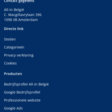
Contact gegevens
Tuin afgraven
aanleggen,
nieuwbouw,
Gazon maaien
All-In België
Voegen van
en
C. Macgillavrylaan 396
terrastegels,
tuinonderhoud,
1098 XB Amsterdam
Houten
Regelmatig
tuinafsluiting
tuinonderhoud,
Directe link
laten plaatsen,
Gazon maaien
Tuin laten
betaalbaar,
Steden
onderhouden,
Periodiek
Goede tuinman
onderhoud tuin,
Categorieën
gezocht
Tuinspecialist
Privacy verklaring
voor
totaalprojecten,
Cookies
Snoeien van
hagen
Producten
Bedrijfsprofiel All-In België
Google Bedrijfsprofiel
Professionele website
Google Ads