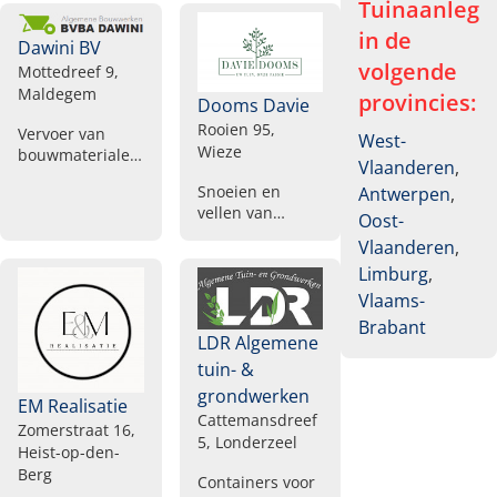
Binnenafbraak,
Tuinaanleg
van hagen,
Vloerspecialist,
Muren slopen,
Tuinverlichting
in de
Betrouwbare
Dawini BV
Poutrel steken,
aanleggen
aannemer
volgende
Metaalconstructiebedrijf,
Mottedreef 9,
totaalrenovatie,
Houtconstructies
Maldegem
provincies:
Dooms Davie
Zolderafwerking,
op maat, Houten
Maatkasten,
Rooien 95,
tuinafsluitingen
Vervoer van
West-
Bekende
Wieze
plaatsen,
bouwmaterialen,
Vlaanderen
,
schilder
Betonklinkers
Verhuur van
gezocht, Muur
Snoeien en
Antwerpen
,
plaatsen
containers voor
egaliseren na
vellen van
bouwafval,
Oost-
verwijderen
bomen, Dode
Kelder
Vlaanderen
,
tegels, Kleine
boomtakken
uitgraven,
Limburg
,
karweiwerken,
verwijderen,
Verhardingswerken
Tuinonderhoud
Grasmaaien,
Vlaams-
en
lage prijs per
Tuin aanleg op
klinkerwerken,
Brabant
uur
maat, Plaatsing
LDR Algemene
Stenen laten
houten
vervoeren,
tuin- &
tuinafsluitingen,
Afbraak van
grondwerken
Aanleg nieuwe
EM Realisatie
muren, Graven
Cattemansdreef
tuin,
van
Zomerstraat 16,
5, Londerzeel
Drainagewerken,
regenputten,
Heist-op-den-
Gazon zaaien,
Aanleggen van
Berg
Containers voor
Goedkope
vijvers, Plaatsen