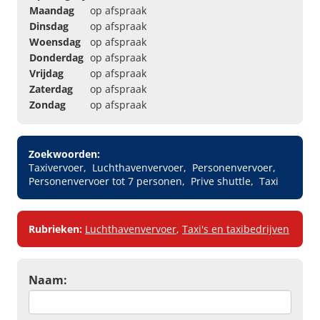
Maandag
op afspraak
Dinsdag
op afspraak
Woensdag
op afspraak
Donderdag
op afspraak
Vrijdag
op afspraak
Zaterdag
op afspraak
Zondag
op afspraak
Zoekwoorden:
Taxivervoer
Luchthavenvervoer
Personenvervoer
Personenvervoer tot 7 personen
Prive shuttle
Taxi
Rubrieken:
Luchthavenvervoer
,
Taxi's en taxibedrijven
Naam: