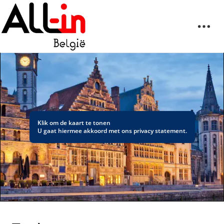
Klik om de kaart te tonen
U gaat hiermee akkoord met ons
privacy statement
.