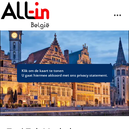
Klik om de kaart te tonen
U gaat hiermee akkoord met ons
privacy statement
.