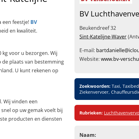
BV Luchthavenve
 een feestje!
BV
Beukendreef 32
eid en kwaliteit.
Sint-Katelijne-Waver
(Ant
E-mail:
bartdanielle@icl
0 kg voor u bezorgen. Wij
Website:
www.bv-verschu
p de plaats van bestemming
enland. U kunt rekenen op
Zoekwoorden:
Taxi, Taxibed
Ziekenvervoer, Chauffeursdi
. Wij vinden een
 snel op uw gemak voelt bij
Rubrieken:
Luchthavenvervo
este producten en diensten
Naam: