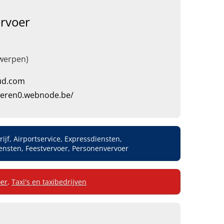
rvoer
werpen)
oud.com
eren0.webnode.be/
rijf, Airportservice, Expressdiensten,
ensten, Feestvervoer, Personenvervoer
er
,
Taxi's en taxibedrijven