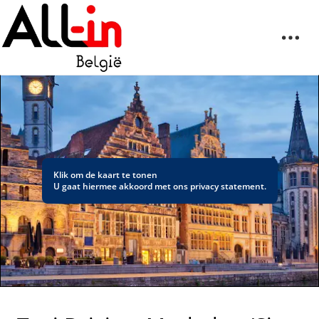
Klik om de kaart te tonen
U gaat hiermee akkoord met ons
privacy statement
.