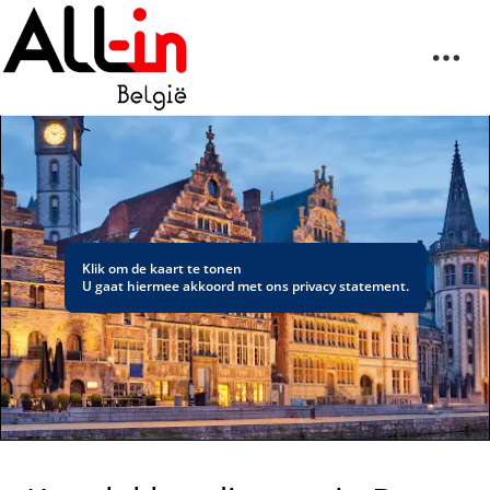
Klik om de kaart te tonen
U gaat hiermee akkoord met ons
privacy statement
.