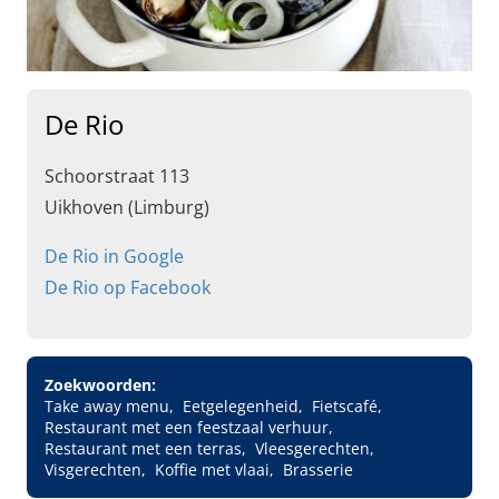
De Rio
Schoorstraat 113
Uikhoven (Limburg)
De Rio in Google
De Rio op Facebook
Zoekwoorden:
Take away menu
Eetgelegenheid
Fietscafé
Restaurant met een feestzaal verhuur
Restaurant met een terras
Vleesgerechten
Visgerechten
Koffie met vlaai
Brasserie