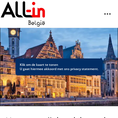
Klik om de kaart te tonen
U gaat hiermee akkoord met ons
privacy statement
.