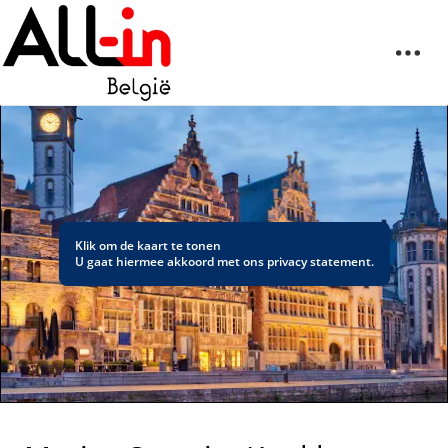
Klik om de kaart te tonen
U gaat hiermee akkoord met ons
privacy statement
.