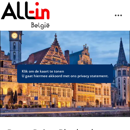
Klik om de kaart te tonen
U gaat hiermee akkoord met ons
privacy statement
.