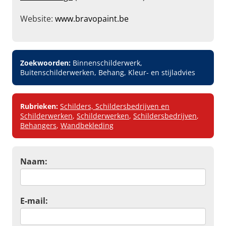
Website:
www.bravopaint.be
Zoekwoorden:
Binnenschilderwerk,
Buitenschilderwerken, Behang, Kleur- en stijladvies
Rubrieken:
Schilders, Schildersbedrijven en
Schilderwerken
,
Schilderwerken
,
Schildersbedrijven
,
Behangers
,
Wandbekleding
Naam:
E-mail: