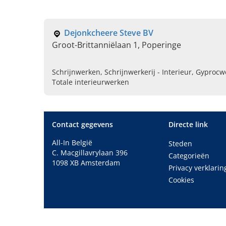
Dejonkcheere Steve BV
Groot-Brittanniëlaan 1, Poperinge
Schrijnwerken, Schrijnwerkerij - Interieur, Gyprocw
Totale interieurwerken
Contact gegevens
Directe link
All-In België
Steden
C. Macgillavrylaan 396
Categorieën
1098 XB Amsterdam
Privacy verklarin
Cookies