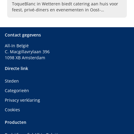
ToqueBlanc in Wetteren biedt catering aan huis voor
feest, privé-diners en evenementen in Oost-
Vlaanderen. Boek uw professionele kok aan huis voor
pure verwennerij!
Contact gegevens
All-In België
C. Macgillavrylaan 396
1098 XB Amsterdam
Directe link
Steden
Categorieën
Privacy verklaring
Cookies
Producten