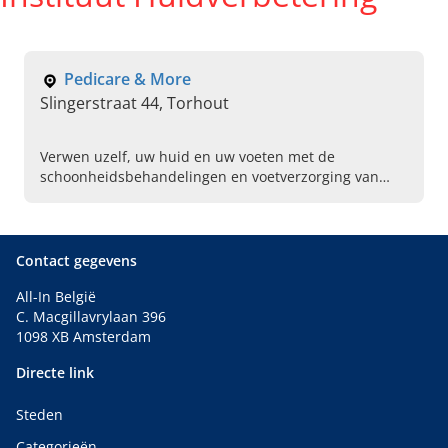
Pedicare & More
Slingerstraat 44, Torhout
Verwen uzelf, uw huid en uw voeten met de
schoonheidsbehandelingen en voetverzorging van
Pedicare & More. Straal, loop op wolkjes en maak hier
uw afspraak!
Contact gegevens
All-In België
C. Macgillavrylaan 396
1098 XB Amsterdam
Directe link
Steden
Categorieën