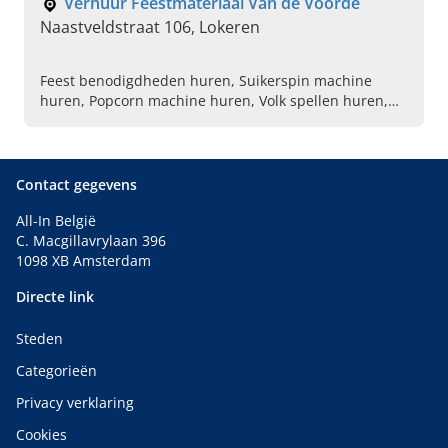
Verhuur Feestmateriaal Van de Voorde
Naastveldstraat 106, Lokeren
Feest benodigdheden huren, Suikerspin machine
huren, Popcorn machine huren, Volk spellen huren,
Keukenbenodigdheden huren, Tafels en stoelen
huren, Koelwagen huren, Springkastelen huren,
Ballenbaden huren, Partytenten huren
Contact gegevens
All-In België
C. Macgillavrylaan 396
1098 XB Amsterdam
Directe link
Steden
Categorieën
Privacy verklaring
Cookies