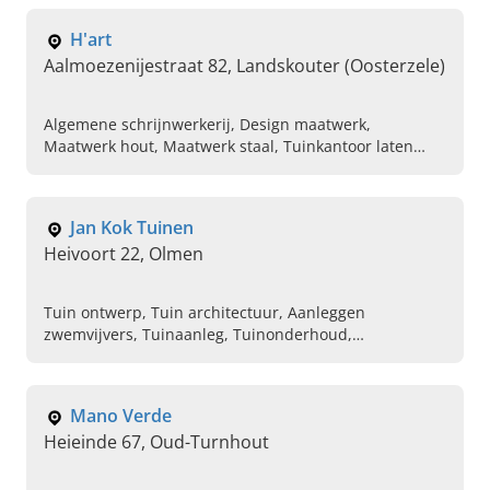
Tuinaannemer
H'art
Aalmoezenijestraat 82, Landskouter (Oosterzele)
Algemene schrijnwerkerij, Design maatwerk,
Maatwerk hout, Maatwerk staal, Tuinkantoor laten
ontwerpen, Aanpassingen woning, Houten projecten,
Staal projecten, Tuin ontwerp, Woning design
Jan Kok Tuinen
Heivoort 22, Olmen
Tuin ontwerp, Tuin architectuur, Aanleggen
zwemvijvers, Tuinaanleg, Tuinonderhoud,
Beplantingswerken, Aanleg van opritten, Aanleg van
terrassen, Aanleg van natuurtuinen, Snoeien en vellen
van bomen
Mano Verde
Heieinde 67, Oud-Turnhout