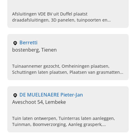
Afsluitingen VDE BV uit Duffel plaatst
draadafsluitingen, 3D panelen, tuinpoorten en
sportveldomheiningen. Vraag vandaag nog uw gratis
offerte aan!
Berretti
bostenberg, Tienen
Tuinaannemer gezocht, Omheiningen plaatsen,
Schuttingen laten plaatsen, Plaatsen van grasmatten,
Tuinhuizen op maat laten maken, Houten tuinkamer
op maat laten maken, Verhardingen aanleggen,
Aanleg van opritten en terrassen
DE MUELENAERE Pieter-Jan
Aveschoot 54, Lembeke
Tuin laten ontwerpen, Tuinterras laten aanleggen,
Tuinman, Boomverzorging, Aanleg grasperk,
Verhardingswerken, Beplantingswerken,