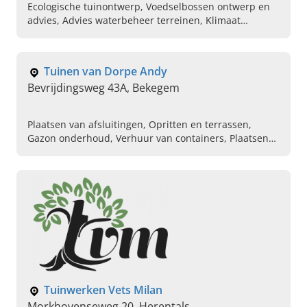
Ecologische tuinontwerp, Voedselbossen ontwerp en
advies, Advies waterbeheer terreinen, Klimaat
bestendige tuinen creëren, Fruitbomen voor de tuin,
Ecologische siertuin, Milieuvriendelijke tuinen
aanleggen, Ecologische hovenier, Ecologische
Tuinen van Dorpe Andy
tuinontwerp bedrijven, Aanleg van kleine
Bevrijdingsweg 43A, Bekegem
bloemenweide
Plaatsen van afsluitingen, Opritten en terrassen,
Gazon onderhoud, Verhuur van containers, Plaatsen
van terrassen, Drainage aanleggen in de tuin,
Plaatsen van grasmatten, Tuinaannemer gezocht,
Plaatsen van houten poorten, Pvc poorten laten
plaatsen
Tuinwerken Vets Milan
Morkhovenseweg 20, Herentals