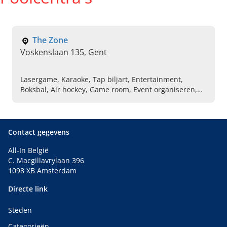
The Zone
Voskenslaan 135, Gent
Lasergame, Karaoke, Tap biljart, Entertainment,
Boksbal, Air hockey, Game room, Event organiseren,
Bistro, Pool tafel
Contact gegevens
All-In België
C. Macgillavrylaan 396
1098 XB Amsterdam
Directe link
Steden
Categorieën