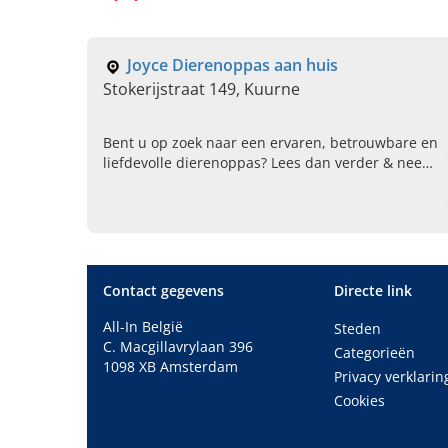
Joyce Dierenoppas aan huis
Stokerijstraat 149, Kuurne
Bent u op zoek naar een ervaren, betrouwbare en
liefdevolle dierenoppas? Lees dan verder & neem
direct contact op met Joyce Dierenoppas aan huis
in Kuurne!
Contact gegevens
Directe link
All-In België
Steden
C. Macgillavrylaan 396
Categorieën
1098 XB Amsterdam
Privacy verklarin
Cookies