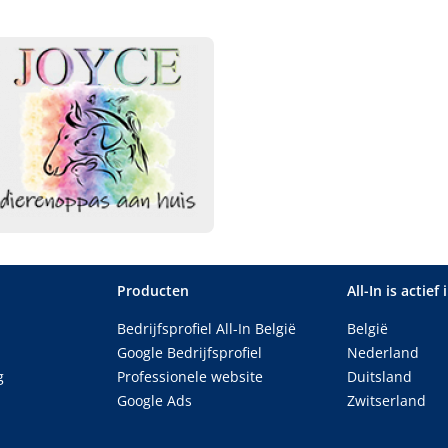
Producten
All-In is actief 
Bedrijfsprofiel All-In België
België
Google Bedrijfsprofiel
Nederland
g
Professionele website
Duitsland
Google Ads
Zwitserland