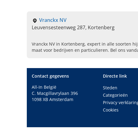
Vranckx NV
Leuvensesteenweg 287, Kortenberg
Vranckx NV in Kortenberg, expert in alle soorten 
maat voor bedrijven en particulieren. Bel ons vand
gratis offerte.
Contact gegevens
Directe link
All-In België
Steden
C. Macgillavrylaan 396
Categorieën
1098 XB Amsterdam
Privacy verklarin
Cookies