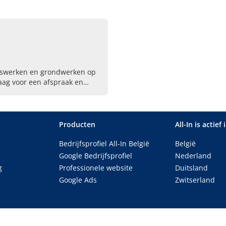
hijswerken en grondwerken op
aag voor een afspraak en
Producten
All-In is actief 
Bedrijfsprofiel All-In België
België
Google Bedrijfsprofiel
Nederland
g
Professionele website
Duitsland
Google Ads
Zwitserland