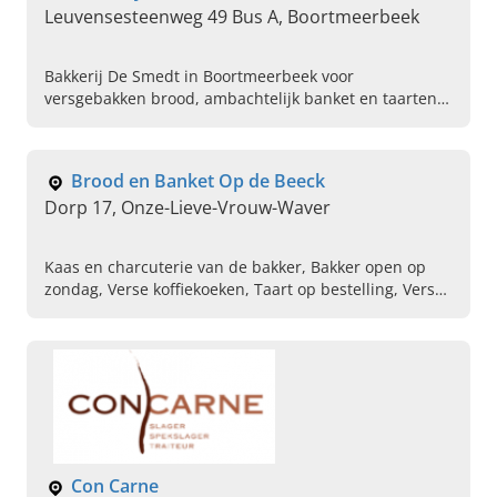
Leuvensesteenweg 49 Bus A, Boortmeerbeek
Bakkerij De Smedt in Boortmeerbeek voor
versgebakken brood, ambachtelijk banket en taarten
op bestelling. Uw Bakkerij in de buurt. Kom langs en
proef het verschil.
Brood en Banket Op de Beeck
Dorp 17, Onze-Lieve-Vrouw-Waver
Kaas en charcuterie van de bakker, Bakker open op
zondag, Verse koffiekoeken, Taart op bestelling, Vers
gebak van de bakkerij, Ambachtelijke pralines,
Geschenkpakketten chocolade, Verse broodsoorten
van de bakker, Thema chocolade, Ambachtelijk
speculaas
Con Carne