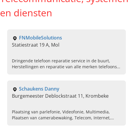
en diensten
FNMobileSolutions
Statiestraat 19 A, Mol
Dringende telefoon reparatie service in de buurt,
Herstellingen en reparatie van alle merken telefoons,
Accessoire voor telefoon, ipad en tablets,
Herstellingen en reparatie voor laptop, Reparatie voor
Iphone, Samsung en Huawei, Professionele telefoon
Schaukens Danny
reparaties, Dringend beeld scherm repareren,
Burgemeester Deblockstraat 11, Krombeke
Verkoop van alle merken telefoons , Aankoop van oude
toestel, Reparatie voor telefoon, tablet, laptop of
gaming console
Plaatsing van parlefonie, Videofonie, Multimedia,
Plaatsen van camerabewaking, Telecom, Internet,
Computer laten repareren, Smart home apparatuur,
Databekabeling, Tv laten plaatsen