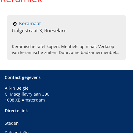
Keramaat
Galgestraat 3, Roeselare
Keramische tafel kopen, Meubels op maat, Verkoop
van keramische zuilen, Duurzame badkamermeubels
bestellen, Keramische tegels verstekzagen, Wastafels,
Leggen van faiences
Contact gegevens
All-In België
C. Macgillavrylaan 396
1098 XB Amsterdam
Directe link
Steden
Categorieën