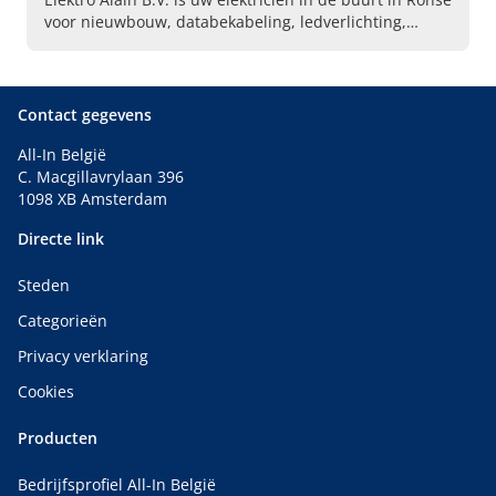
voor nieuwbouw, databekabeling, ledverlichting,
zonnepanelen en laadpalen. Vraag een offerte aan.
Contact gegevens
All-In België
C. Macgillavrylaan 396
1098 XB Amsterdam
Directe link
Steden
Categorieën
Privacy verklaring
Cookies
Producten
Bedrijfsprofiel All-In België