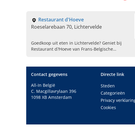
Restaurant d'Hoeve
Roeselarebaan 70, Lichtervelde
Goedkoop uit eten in Lichtervelde? Geniet bij
Restaurant d?Hoeve van Frans-Belgische
gerechten, vis- en vleesgrill en een gezellig
terras. Reserveer nu!
Contact gegevens
Directe link
All-In België
Steden
C. Macgillavrylaan 396
Categorieën
1098 XB Amsterdam
Privacy verklarin
Cookies