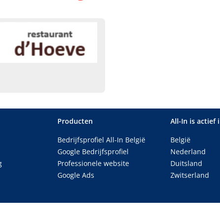
Producten
All-In is actief 
Bedrijfsprofiel All-In België
België
Google Bedrijfsprofiel
Nederland
g
Professionele website
Duitsland
Google Ads
Zwitserland