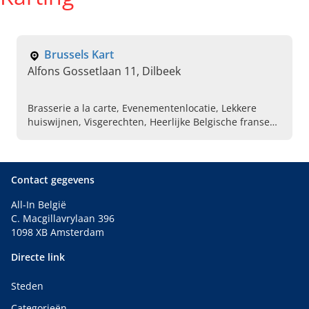
Brussels Kart
Alfons Gossetlaan 11, Dilbeek
Brasserie a la carte, Evenementenlocatie, Lekkere
huiswijnen, Visgerechten, Heerlijke Belgische franse
keuken, Karting , Personeelsfeesten,
Bedrijfsorganisaties, Grote restaurant met parking,
Vergaderingen
Contact gegevens
All-In België
C. Macgillavrylaan 396
1098 XB Amsterdam
Directe link
Steden
Categorieën