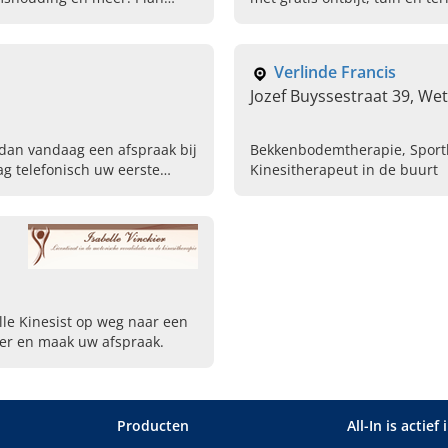
fietsroutes. Boek je verblijf.
Verlinde Francis
Jozef Buyssestraat 39, We
 dan vandaag een afspraak bij
Bekkenbodemtherapie, Sportki
ag telefonisch uw eerste
Kinesitherapeut in de buurt
lle Kinesist op weg naar een
der en maak uw afspraak.
Producten
All-In is actief 