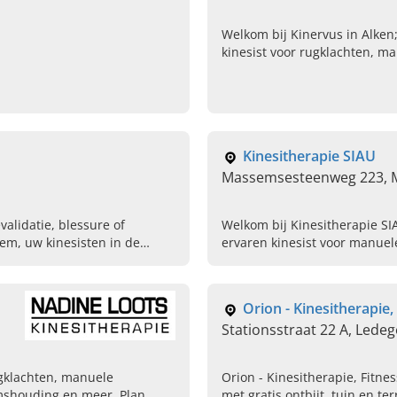
Welkom bij Kinervus in Alke
kinesist voor rugklachten, m
lymfedrainage en kinesiotapi
voor een adviesgesprek op m
Kinesitherapie SIAU
Massemsesteenweg 223,
alidatie, blessure of
Welkom bij Kinesitherapie S
gem, uw kinesisten in de
ervaren kinesist voor manuel
neurologische revalidatie, ki
Plan vandaag uw afspraak.
Orion - Kinesitherapie
Stationsstraat 22 A, Lede
ugklachten, manuele
Orion - Kinesitherapie, Fitn
amshouding en meer. Plan
met gratis ontbijt, tuin en te