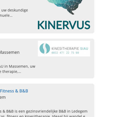
n; uw deskundige
anuele
ng. Bel ons vandaag
aat.
 Massemen
IAU in Massemen, uw
e therapie,
nesiotape en meer.
, Fitness & B&B
gem
ess & B&B is een gezinsvriendelijke B&B in Ledegem
rras, fitness en kinesitherapie. Ideaal bij wandel en