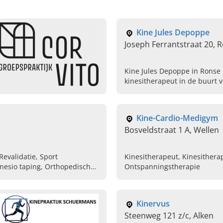
Kine Jules Depoppe
Joseph Ferrantstraat 20, 
Kine Jules Depoppe in Ronse 
kinesitherapeut in de buurt v
neurorevalidatie en kinesith
vandaag nog een afspraak.
Kine-Cardio-Medigym
Bosveldstraat 1 A, Wellen
Revalidatie, Sport
Kinesitherapeut, Kinesitherap
nesio taping, Orthopedische
Ontspanningstherapie
rapie
Kinervus
Steenweg 121 z/c, Alken