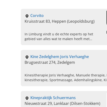
Corvito
Kruisstraat 83, Heppen (Leopoldsburg)
In Limburg vindt u de echte experts op het
gebied van alles wat te maken heeft met
kinesitherapie en revalidatie bij Corvito in
Heppen (Leopoldsburg). Lees snel verder.
Kine Zedelghem Joris Verhaeghe
Brugsestraat 274, Zedelgem
Kinesitherapie Joris Verhaeghe, Manuele therapie, 
kinesitherapie, Sportmassage, Ademhalingskine, Ki
revalidatie, Posturale drainage, Medische oefenthe
Kinepraktijk Schuermans
Nieuwstraat 29, Lanklaar (Dilsen-Stokkem)