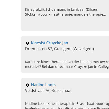
Kinepraktijk Schuermans in Lanklaar (Dilsen-
Stokkem) voor kinesitherapie, manuele therapie,
cardio revalidatie en ontspanningstherapie in
regio Limburg. Maak een afspraak.
Kinesist Cruycke Jan
Driemasten 57, Gullegem (Wevelgem)
Kan onze kinesitherapie u verder helpen met uw rev
motoriek? Bel dan direct naar Cruycke Jan in Gulle
buurt!
Nadine Loots
Veldstraat 76, Brasschaat
Nadine Loots Kinesitherapie in Brasschaat, voor r
lymfedrainage, sportrevalidatie, een betere licha