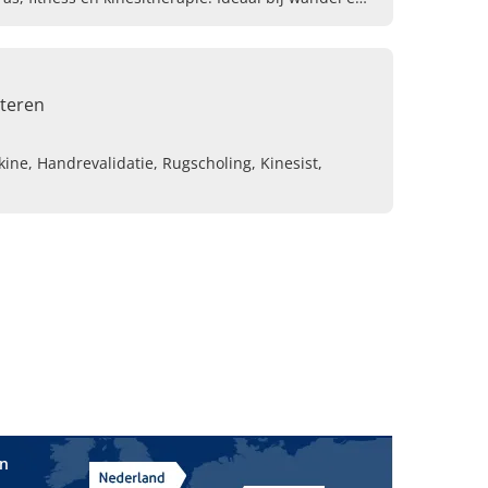
tteren
ne, Handrevalidatie, Rugscholing, Kinesist,
in