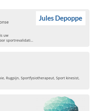
Ronse
is uw
oor sportrevalidatie,
erapie op maat. Maak
ie, Rugpijn, Sportfysiotherapeut, Sport kinesist,