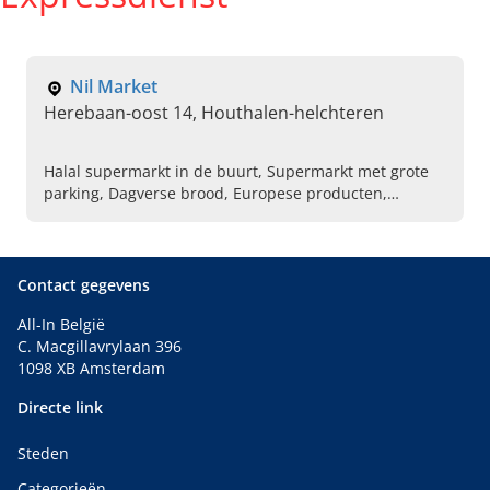
Nil Market
Herebaan-oost 14, Houthalen-helchteren
Halal supermarkt in de buurt, Supermarkt met grote
parking, Dagverse brood, Europese producten,
Algemene voedingswaren, Vers groenten en fruit,
Charcuterie met ruime vlees assortiment, Lekkere
gebakjes, Droge voeding, Beste super market in
omgeving
Contact gegevens
All-In België
C. Macgillavrylaan 396
1098 XB Amsterdam
Directe link
Steden
Categorieën